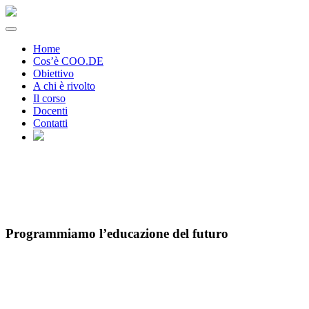
Home
Cos’è COO.DE
Obiettivo
A chi è rivolto
Il corso
Docenti
Contatti
Skip
to
content
Programmiamo l’educazione del
futuro